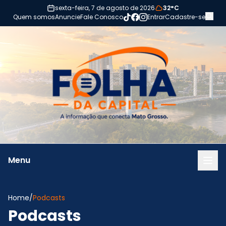
Pular para o conteúdo
sexta-feira, 7 de agosto de 2026
32°C
Quem somos
Anuncie
Fale Conosco
Entrar
Cadastre-se
Menu
Home
/
Podcasts
Podcasts