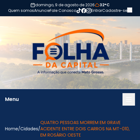
Pular para o conteúdo
domingo, 9 de agosto de 2026
32°C
Quem somos
Anuncie
Fale Conosco
Entrar
Cadastre-se
Menu
QUATRO PESSOAS MORREM EM GRAVE
Home
/
Cidades
/
ACIDENTE ENTRE DOIS CARROS NA MT-010,
EM ROSÁRIO OESTE