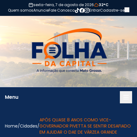
Pular para o conteúdo
sexta-feira, 7 de agosto de 2026
32°C
Quem somos
Anuncie
Fale Conosco
Entrar
Cadastre-se
Menu
APÓS QUASE 8 ANOS COMO VICE-
Home
/
Cidades
/
GOVERNADOR PIVETTA SE SENTIR DESAFIADO
EM AJUDAR O DAE DE VÁRZEA GRANDE