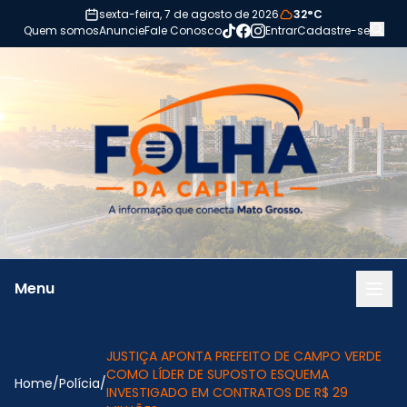
Pular para o conteúdo
sexta-feira, 7 de agosto de 2026
32°C
Quem somos
Anuncie
Fale Conosco
Entrar
Cadastre-se
Menu
JUSTIÇA APONTA PREFEITO DE CAMPO VERDE
COMO LÍDER DE SUPOSTO ESQUEMA
Home
/
Polícia
/
INVESTIGADO EM CONTRATOS DE R$ 29