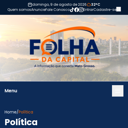
Pular para o conteúdo
domingo, 9 de agosto de 2026
32°C
Quem somos
Anuncie
Fale Conosco
Entrar
Cadastre-se
Menu
Home
/
Política
Política